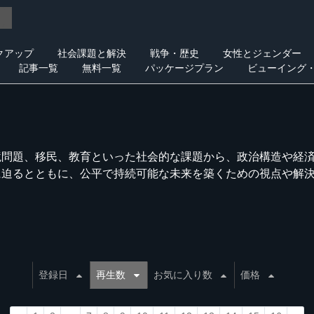
クアップ
社会課題と解決
戦争・歴史
女性とジェンダー
記事一覧
無料一覧
パッケージプラン
ビューイング
境問題、移民、教育といった社会的な課題から、政治構造や経
に迫るとともに、公平で持続可能な未来を築くための視点や解
登録日
再生数
お気に入り数
価格