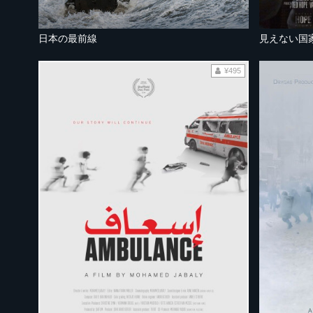
日本の最前線
見えない国
¥495