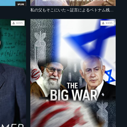
私の父もそこにいた～証言によるベトナム残留日本兵の存在～
¥495
¥495