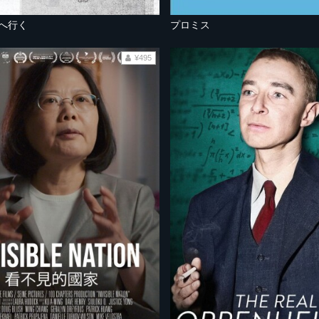
ザへ行く
プロミス
¥495