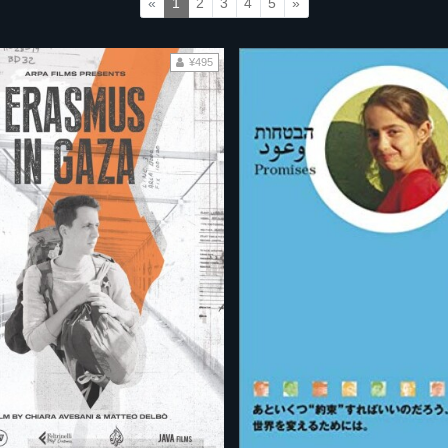
«
1
2
3
4
5
»
¥495