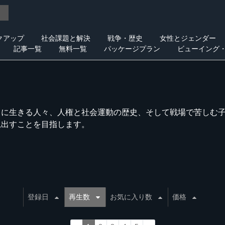
クアップ
社会課題と解決
戦争・歴史
女性とジェンダー
記事一覧
無料一覧
パッケージプラン
ビューイング
こに生きる人々、人権と社会運動の歴史、そして戦場で苦しむ
見出すことを目指します。
登録日
再生数
お気に入り数
価格