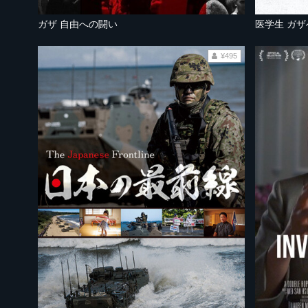
ガザ 自由への闘い
医学生 ガ
¥495