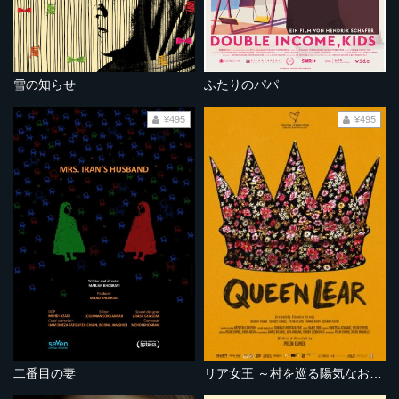
雪の知らせ
ふたりのパパ
¥495
¥495
二番目の妻
リア女王 ～村を巡る陽気なおばちゃん劇団～