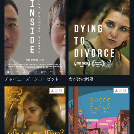
チャイニーズ・クローゼット
命がけの離婚
¥495
¥495