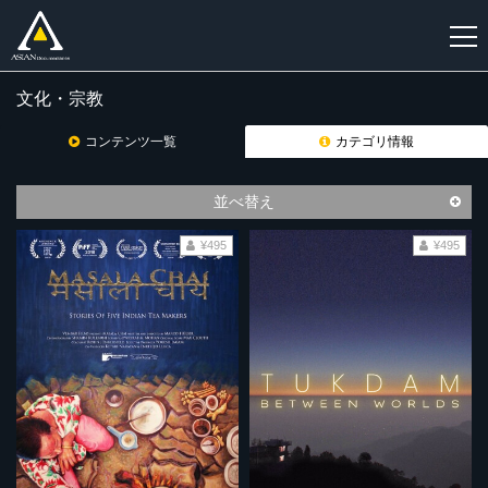
文化・宗教
新
規
コンテンツ一覧
カテゴリ情報
登
録
並べ替え
¥495
¥495