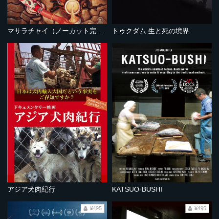
マサラチャイ（ノーカット完全版）
トゥクダム 生と死の境界
アジア犬肉紀行
KATSUO-BUSHI
¥495
¥495