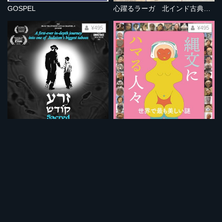
GOSPEL
心躍るラーガ 北インド古典音楽の旅
¥495
¥495
聖なる精子
縄文にハマる人々
¥495
¥495