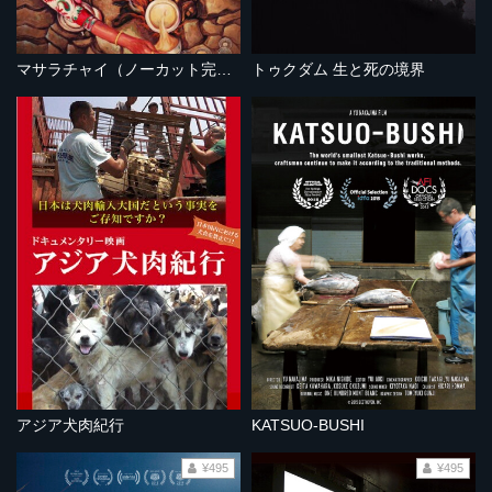
マサラチャイ（ノーカット完全版）
トゥクダム 生と死の境界
アジア犬肉紀行
KATSUO-BUSHI
¥495
¥495