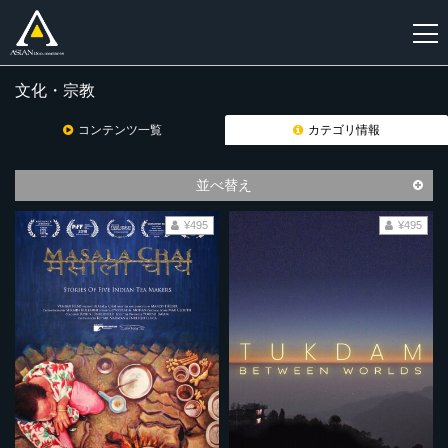
文化・宗教
新
規
コンテンツ一覧
カテゴリ情報
登
録
並べ替え
¥495
¥495