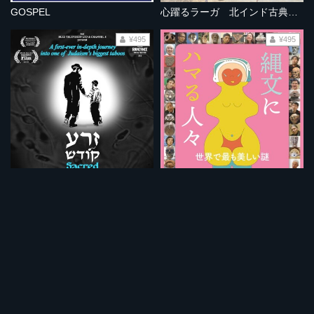
GOSPEL
心躍るラーガ 北インド古典音楽の旅
¥495
¥495
聖なる精子
縄文にハマる人々
¥495
¥495