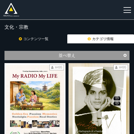
文化・宗教
新
規
コンテンツ一覧
カテゴリ情報
登
録
並べ替え
¥495
¥495