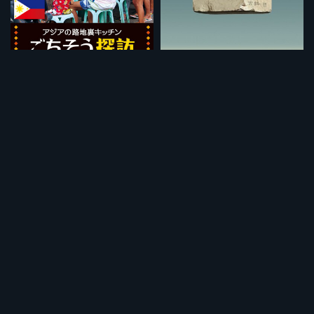
フィリピン：トゥスロブワ 豚の脳みそディップとハリセンボンスープ
旅する大理石 ギリシャから中国へ（ノーカット版）
¥495
¥495