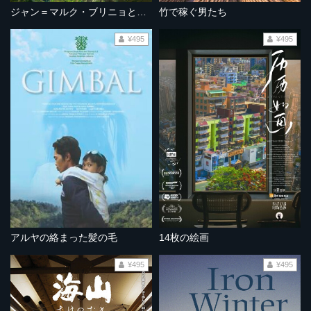
ジャン＝マルク・ブリニョと佐渡のこと
竹で稼ぐ男たち
¥495
¥495
アルヤの絡まった髪の毛
14枚の絵画
¥495
¥495