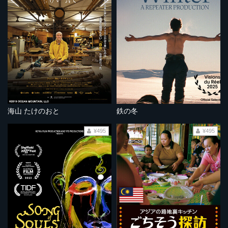
海山 たけのおと
鉄の冬
¥495
¥495