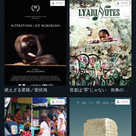
¥495
¥495
絶えざる変様／室伏鴻
音楽は“罪”じゃない 街角の音楽学校
¥495
¥495