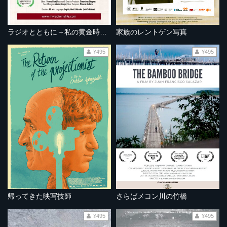
ラジオとともに～私の黄金時代～
家族のレントゲン写真
¥495
¥495
帰ってきた映写技師
さらばメコン川の竹橋
¥495
¥495