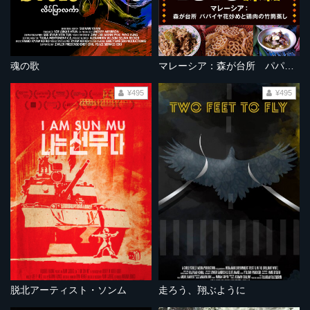
魂の歌
マレーシア：森が台所 パパイヤ花炒めと鶏肉の竹筒蒸し
¥495
¥495
脱北アーティスト・ソンム
走ろう、翔ぶように