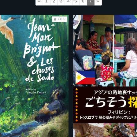
«
1
2
3
4
5
6
7
»
¥495