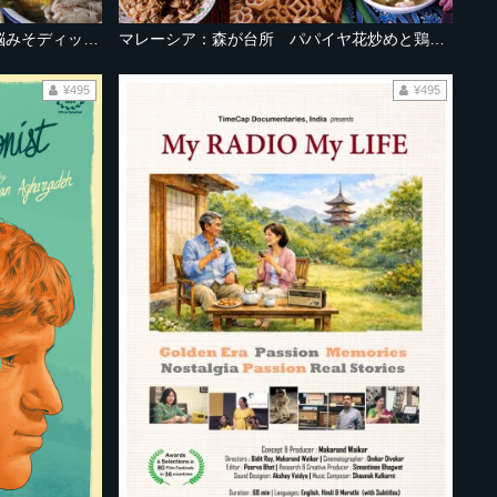
フィリピン：トゥスロブワ 豚の脳みそディップとハリセンボンスープ
マレーシア：森が台所 パパイヤ花炒めと鶏肉の竹筒蒸し
¥495
¥495