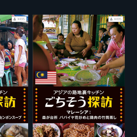
¥495
¥495