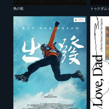
鳥の歌
トゥクダム
¥495