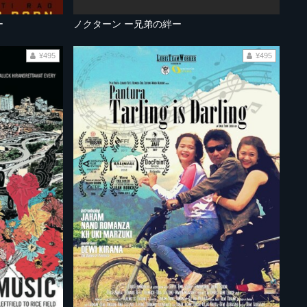
ー
ノクターン ー兄弟の絆ー
¥495
¥495