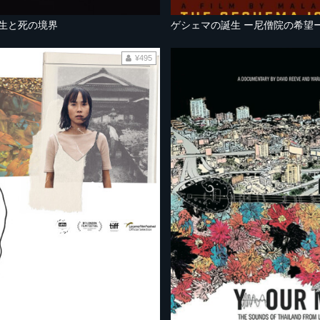
 生と死の境界
ゲシェマの誕生 ー尼僧院の希望
¥495