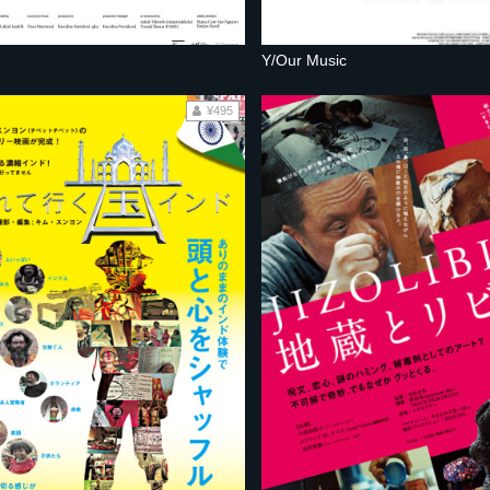
Y/Our Music
¥495