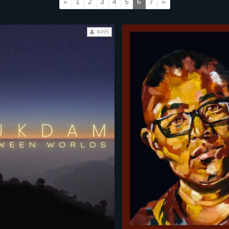
«
1
2
3
4
5
6
7
»
¥495