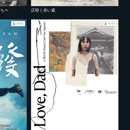
たち〜
仄暗く赤い森
¥495
¥495