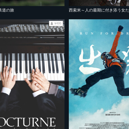
鉄道の旅
西索米～人の最期に付き添う女
¥495