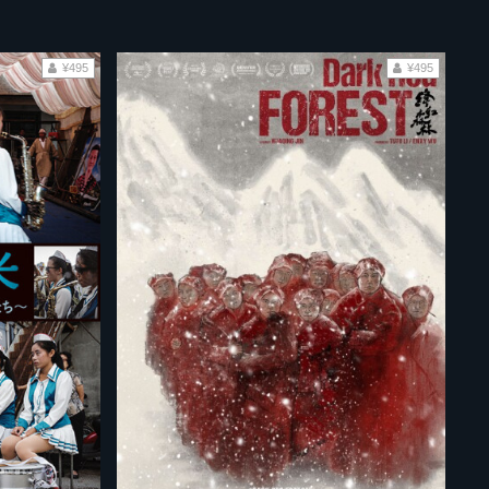
¥495
¥495