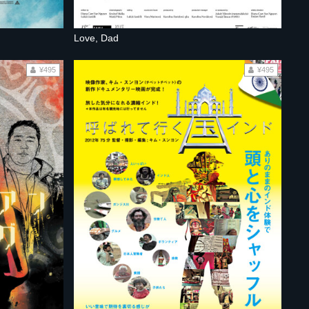
Love, Dad
¥495
¥495