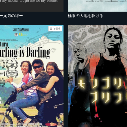
 ー兄弟の絆ー
極限の大地を駆ける
¥495