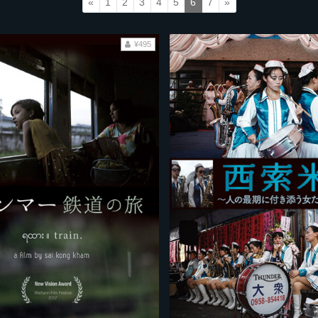
«
1
2
3
4
5
6
7
»
¥495