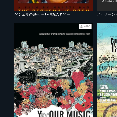
ゲシェマの誕生 ー尼僧院の希望ー
ノクターン
¥495