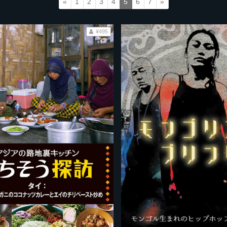
«
1
2
3
4
5
6
7
»
¥495