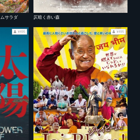
ームサラダ
仄暗く赤い森
¥495
¥495