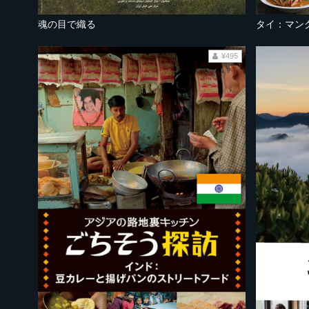
魂の目で織る
¥495