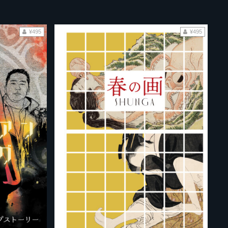
¥495
¥495