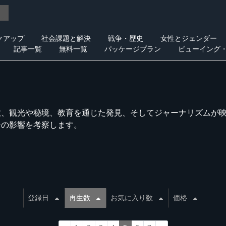
クアップ
社会課題と解決
戦争・歴史
女性とジェンダー
記事一覧
無料一覧
パッケージプラン
ビューイング
教、観光や秘境、教育を通じた発見、そしてジャーナリズムが
その影響を考察します。
登録日
再生数
お気に入り数
価格