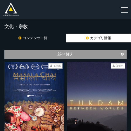
文化・宗教
新
規
コンテンツ一覧
カテゴリ情報
登
録
並べ替え
¥495
¥495