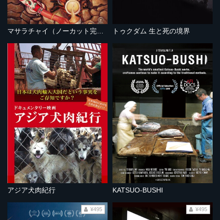
マサラチャイ（ノーカット完全版）
トゥクダム 生と死の境界
アジア犬肉紀行
KATSUO-BUSHI
¥495
¥495