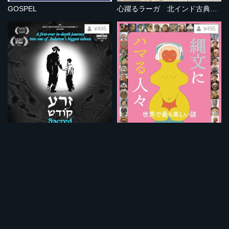
GOSPEL
心躍るラーガ 北インド古典音楽の旅
¥495
¥495
聖なる精子
縄文にハマる人々
¥495
¥495