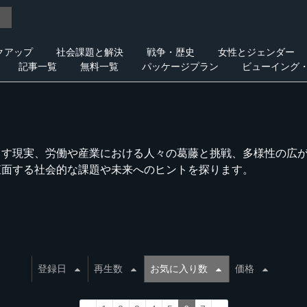
クアップ
社会課題と解決
戦争・歴史
女性とジェンダー
記事一覧
無料一覧
パッケージプラン
ビューイング
らす現実、労働や産業における人々の葛藤と挑戦、多様性の広
直面する社会的な課題や未来へのヒントを探ります。
登録日
再生数
お気に入り数
価格