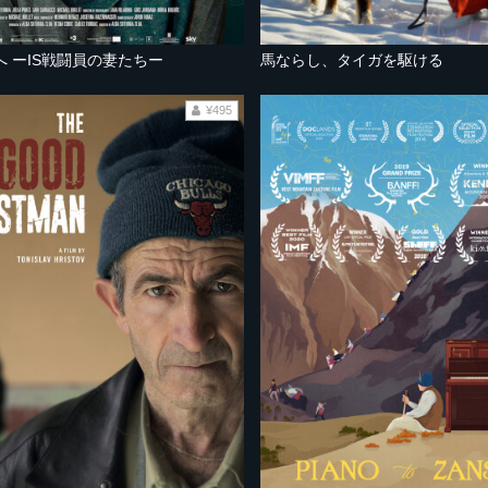
 ーIS戦闘員の妻たちー
馬ならし、タイガを駆ける
¥495