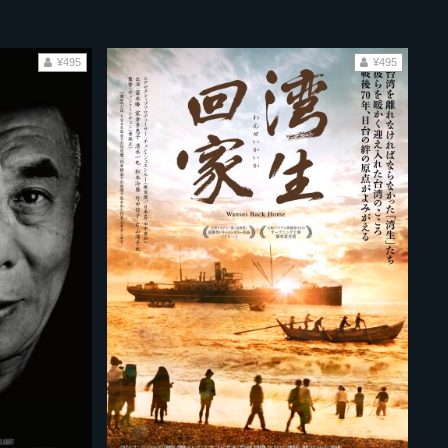
¥495
¥495