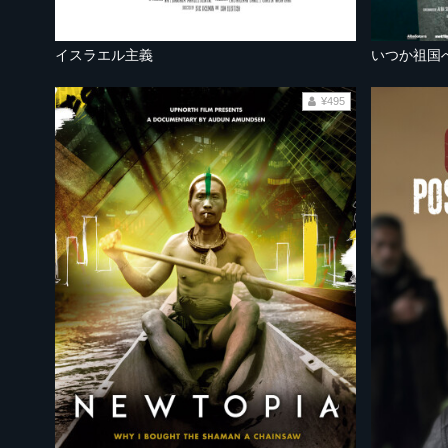
イスラエル主義
いつか祖国へ
¥495