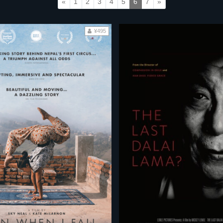
«
1
2
3
4
5
6
7
»
¥495