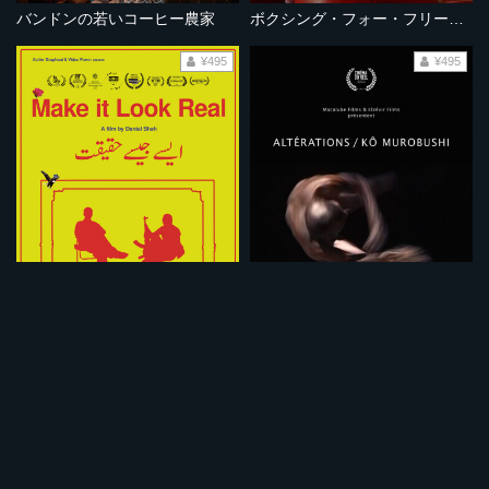
バンドンの若いコーヒー農家
ボクシング・フォー・フリーダム～差別に立ち向かうアフガニスタンの少女～
¥495
¥495
まるで本物のように
絶えざる変様／室伏鴻
¥495
¥495