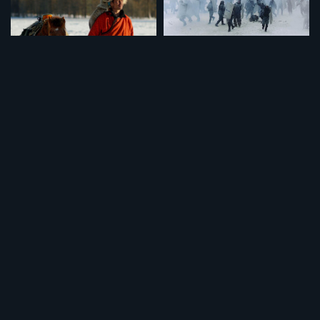
馬ならし、タイガを駆ける
ピアノーウクライナの尊厳を守る闘いー
¥495
¥495