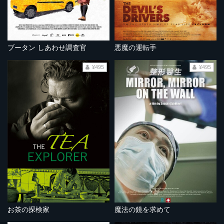
ブータン しあわせ調査官
悪魔の運転手
¥495
¥495
お茶の探検家
魔法の鏡を求めて