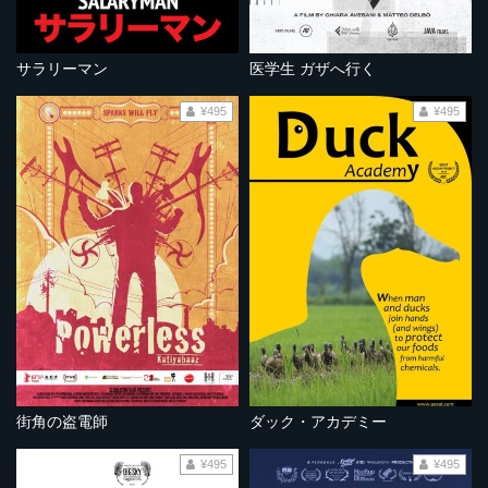
サラリーマン
医学生 ガザへ行く
¥495
¥495
街角の盗電師
ダック・アカデミー
¥495
¥495