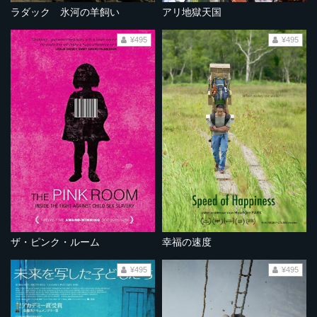
ラダック 氷河の羊飼い
アリ地獄天国
¥495
¥495
ザ・ピンク・ルーム
幸福の速度
¥495
¥495