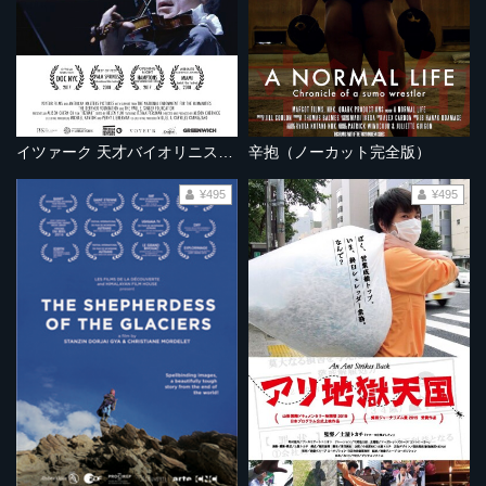
イツァーク 天才バイオリニストの歩み 《ノーカット完全版》
辛抱（ノーカット完全版）
¥495
¥495