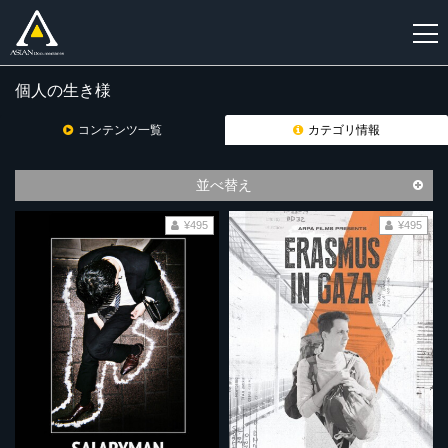
個人の生き様
新
規
コンテンツ一覧
カテゴリ情報
登
録
並べ替え
¥495
¥495