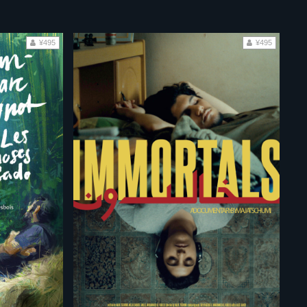
¥495
¥495