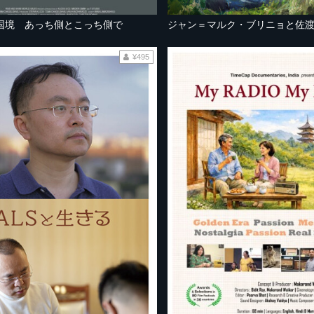
国境 あっち側とこっち側で
ジャン＝マルク・ブリニョと佐
¥495