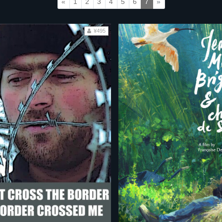
«
1
2
3
4
5
6
7
»
¥495