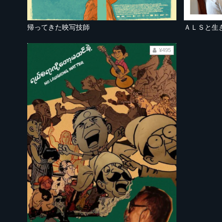
帰ってきた映写技師
ＡＬＳと生
¥495