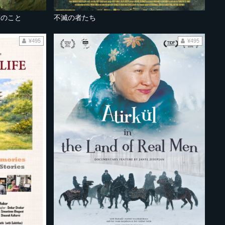
渡のこと
不滅の者たち
¥495
¥495