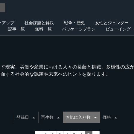
クアップ
社会課題と解決
戦争・歴史
女性とジェンダー
記事一覧
無料一覧
パッケージプラン
ビューイング
らす現実、労働や産業における人々の葛藤と挑戦、多様性の広
直面する社会的な課題や未来へのヒントを探ります。
登録日
再生数
お気に入り数
価格