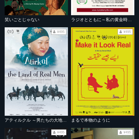
笑いごとじゃない
ラジオとともに～私の黄金時代～
¥495
¥495
アティルクル ～男たちの大地を駆ける～
まるで本物のように
¥495
¥495