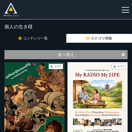
個人の生き様
新
規
コンテンツ一覧
カテゴリ情報
登
録
並べ替え
¥495
¥495