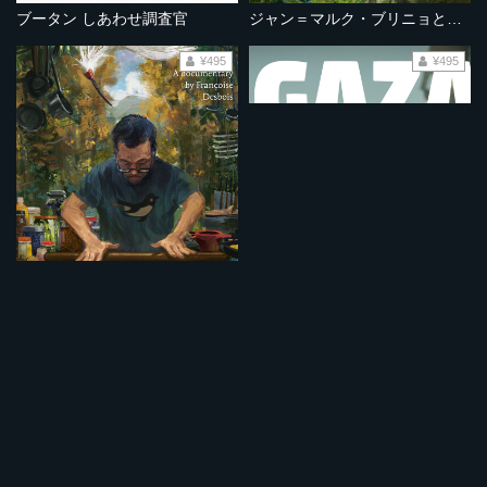
ブータン しあわせ調査官
ジャン＝マルク・ブリニョと佐渡のこと
¥495
¥495
KAZUO
ガザの音
¥495
¥495