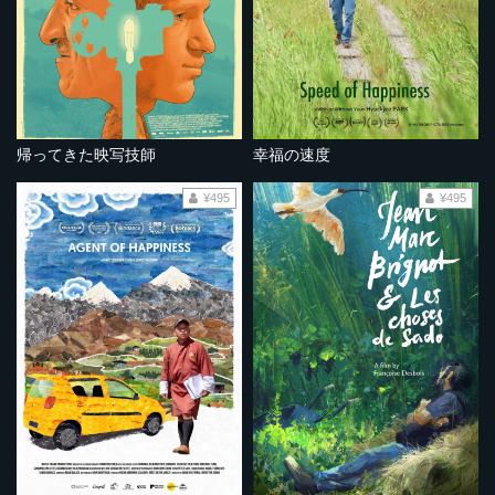
帰ってきた映写技師
幸福の速度
¥495
¥495