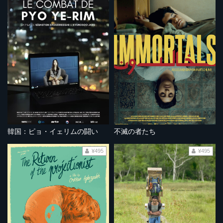
韓国：ピョ・イェリムの闘い
不滅の者たち
¥495
¥495