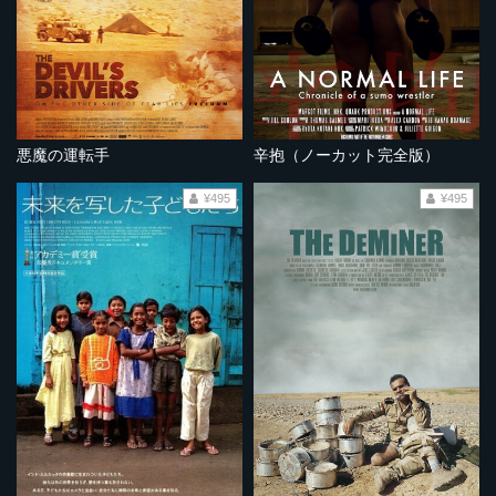
悪魔の運転手
辛抱（ノーカット完全版）
¥495
¥495