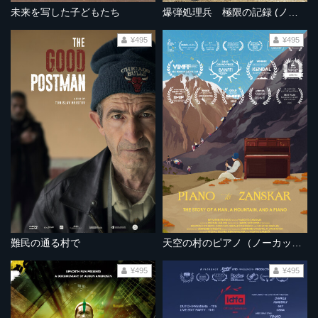
未来を写した子どもたち
爆弾処理兵 極限の記録 (ノーカット完全版）
¥495
¥495
難民の通る村で
天空の村のピアノ（ノーカット完全版）
¥495
¥495