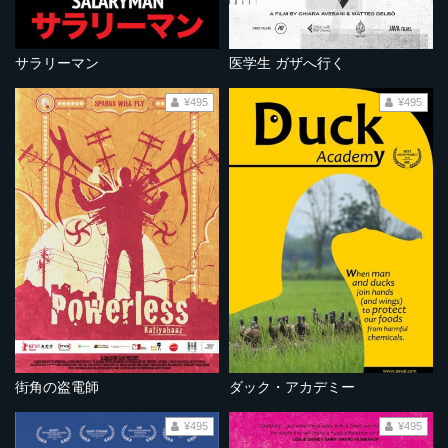
サラリーマン
医学生 ガザへ行く
¥495
¥495
街角の盗電師
ダック・アカデミー
¥495
¥495