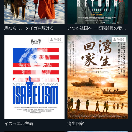
馬ならし、タイガを駆ける
いつか祖国へ ーIS戦闘員の妻たちー
¥495
¥495
イスラエル主義
湾生回家