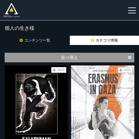
個人の生き様
新
規
コンテンツ一覧
カテゴリ情報
登
録
並べ替え
¥495
¥495