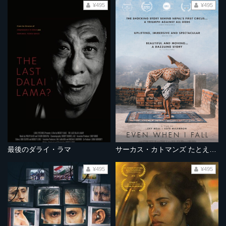
¥495
¥495
最後のダライ・ラマ
サーカス・カトマンズ たとえ堕ちたとしても
¥495
¥495