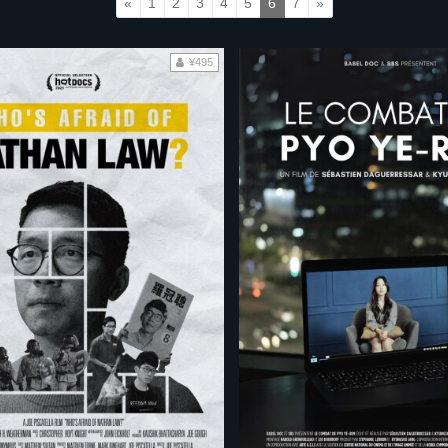
«
1
2
3
4
5
6
7
»
¥495