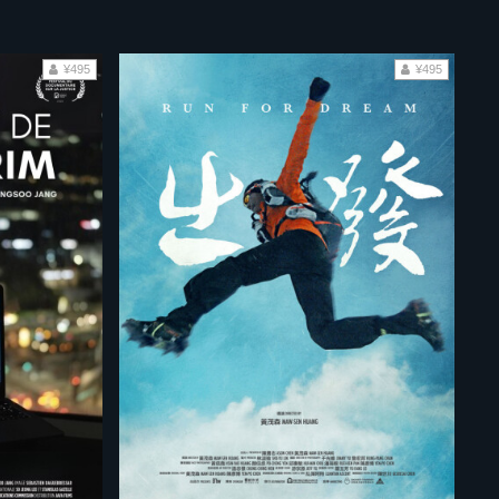
¥495
¥495