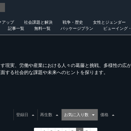
クアップ
社会課題と解決
戦争・歴史
女性とジェンダー
記事一覧
無料一覧
パッケージプラン
ビューイング
らす現実、労働や産業における人々の葛藤と挑戦、多様性の広
直面する社会的な課題や未来へのヒントを探ります。
登録日
再生数
お気に入り数
価格