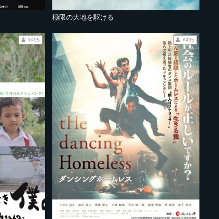
極限の大地を駆ける
¥495
¥495