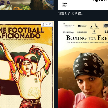
地雷ときどき僕。
¥495