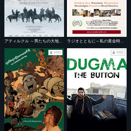
アティルクル ～男たちの大地を駆ける～
ラジオとともに～私の黄金時代～
¥495
¥495