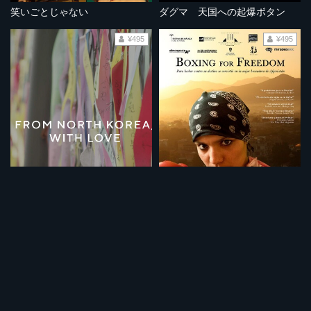
笑いごとじゃない
ダグマ 天国への起爆ボタン
¥495
¥495
北朝鮮より愛をこめて
ボクシング・フォー・フリーダム～差別に立ち向かうアフガニスタンの少女～
¥495
¥495