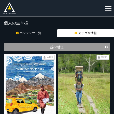
個人の生き様
新
規
コンテンツ一覧
カテゴリ情報
登
録
並べ替え
¥495
¥495