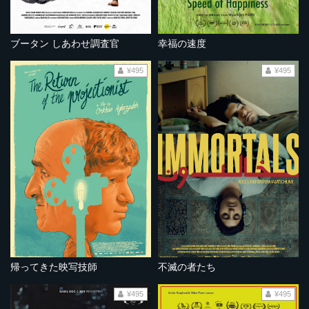
ブータン しあわせ調査官
幸福の速度
¥495
¥495
帰ってきた映写技師
不滅の者たち
¥495
¥495