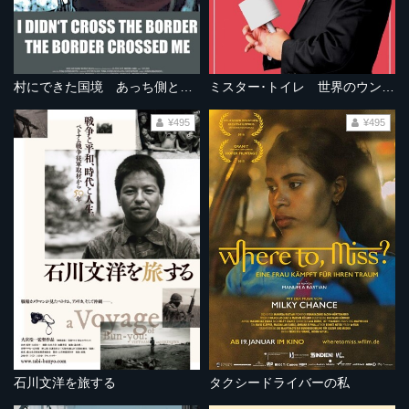
村にできた国境 あっち側とこっち側で
ミスター･トイレ 世界のウン命を握る男
¥495
¥495
石川文洋を旅する
タクシードライバーの私