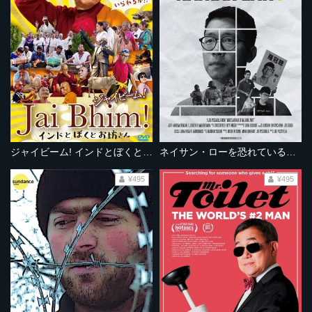
ジャイビーム! インドとぼくとお坊さん
ネイサン・ローを恐れているのは誰だ？
¥495
¥495