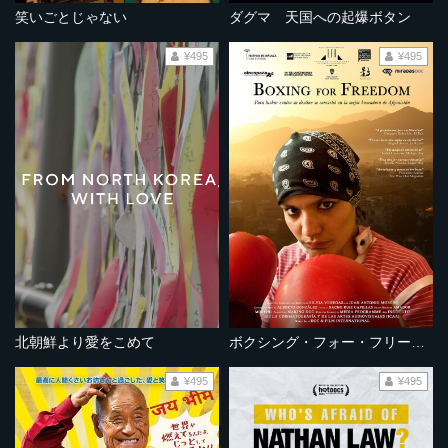
笑いごとじゃない
ダグマ 天国への起爆ボタン
¥495
¥495
北朝鮮より愛をこめて
ボクシング・フォー・フリーダム～差別に立ち向かうアフガニスタンの少女～
¥495
¥495