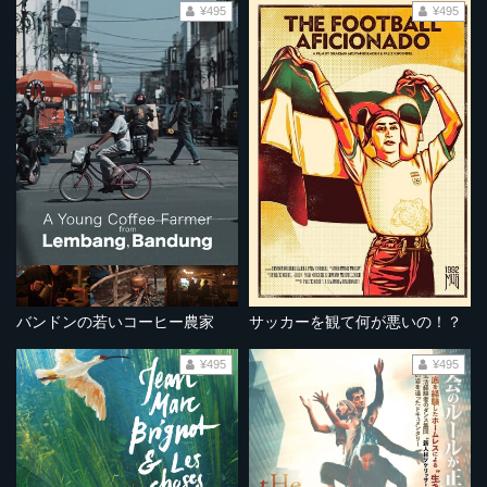
¥495
¥495
バンドンの若いコーヒー農家
サッカーを観て何が悪いの！？
¥495
¥495