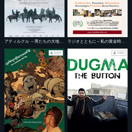
アティルクル ～男たちの大地を駆ける～
ラジオとともに～私の黄金時代～
¥495
¥495