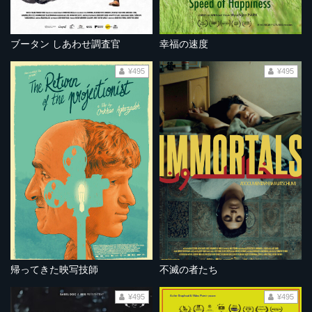
ブータン しあわせ調査官
幸福の速度
¥495
¥495
帰ってきた映写技師
不滅の者たち
¥495
¥495