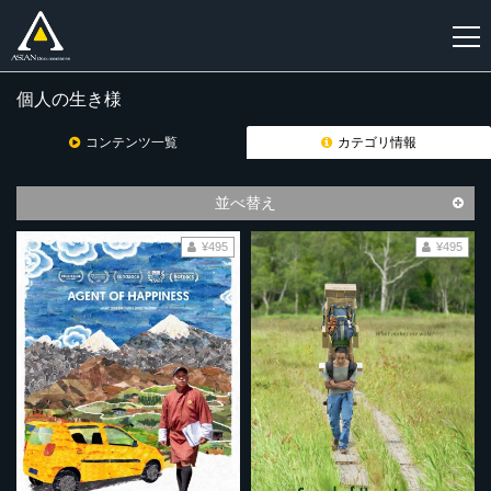
個人の生き様
新
規
コンテンツ一覧
カテゴリ情報
登
録
並べ替え
¥495
¥495