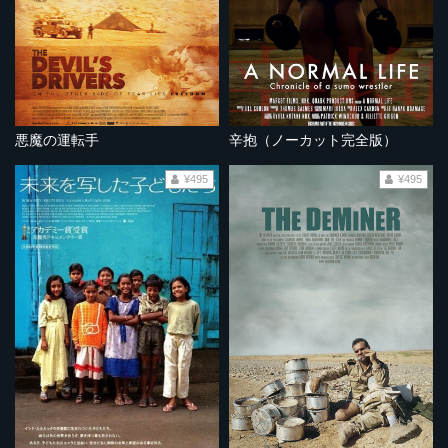
悪魔の運転手
辛抱（ノーカット完全版）
¥495
¥495