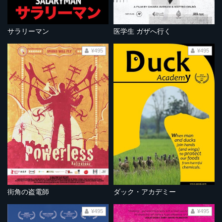
サラリーマン
医学生 ガザへ行く
¥495
¥495
街角の盗電師
ダック・アカデミー
¥495
¥495