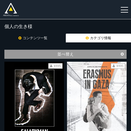
個人の生き様
新
規
コンテンツ一覧
カテゴリ情報
登
録
並べ替え
¥495
¥495