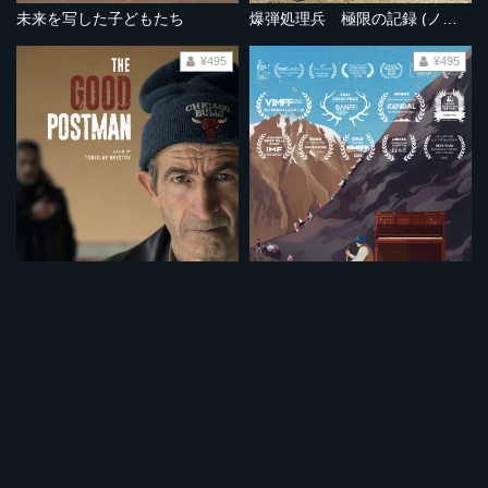
未来を写した子どもたち
爆弾処理兵 極限の記録 (ノーカット完全版）
¥495
¥495
難民の通る村で
天空の村のピアノ（ノーカット完全版）
¥495
¥495