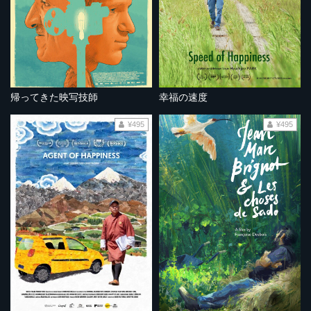
帰ってきた映写技師
幸福の速度
¥495
¥495