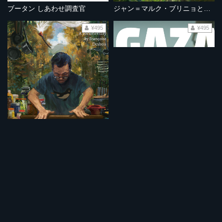
ブータン しあわせ調査官
ジャン＝マルク・ブリニョと佐渡のこと
¥495
¥495
KAZUO
ガザの音
¥495
¥495