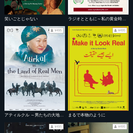
笑いごとじゃない
ラジオとともに～私の黄金時代～
¥495
¥495
アティルクル ～男たちの大地を駆ける～
まるで本物のように
¥495
¥495