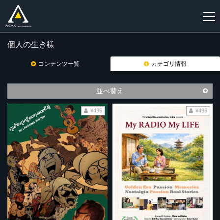
個人の生き様
新
規
コンテンツ一覧
カテゴリ情報
登
録
並べ替え
¥495
¥495