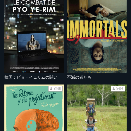
韓国：ピョ・イェリムの闘い
不滅の者たち
¥495
¥495