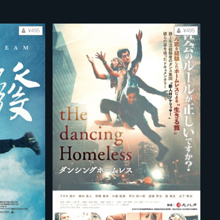
¥495
¥495