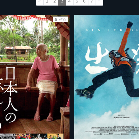
«
1
2
3
4
5
6
7
»
¥495