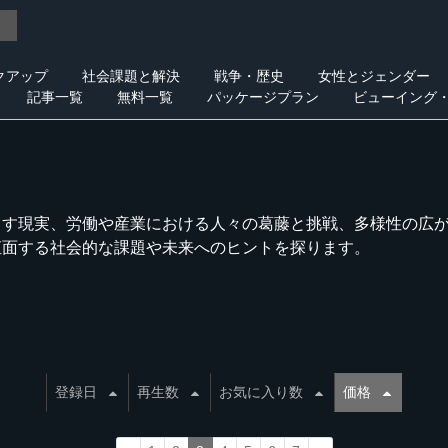
クアップ
社会課題と解決
戦争・歴史
女性とジェンダー
記事一覧
無料一覧
パッケージプラン
ビューイング
らす現実、労働や産業における人々の葛藤と挑戦、多様性の広
直面する社会的な課題や未来へのヒントを探ります。
登録日
再生数
お気に入り数
価格