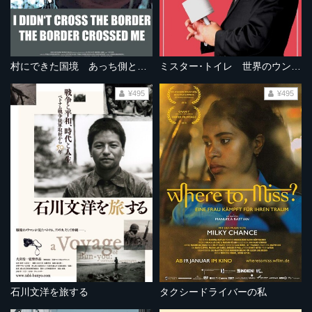
村にできた国境 あっち側とこっち側で
ミスター･トイレ 世界のウン命を握る男
¥495
¥495
石川文洋を旅する
タクシードライバーの私