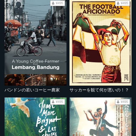
¥495
¥495
バンドンの若いコーヒー農家
サッカーを観て何が悪いの！？
¥495
¥495