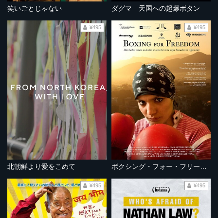
笑いごとじゃない
ダグマ 天国への起爆ボタン
¥495
¥495
北朝鮮より愛をこめて
ボクシング・フォー・フリーダム～差別に立ち向かうアフガニスタンの少女～
¥495
¥495