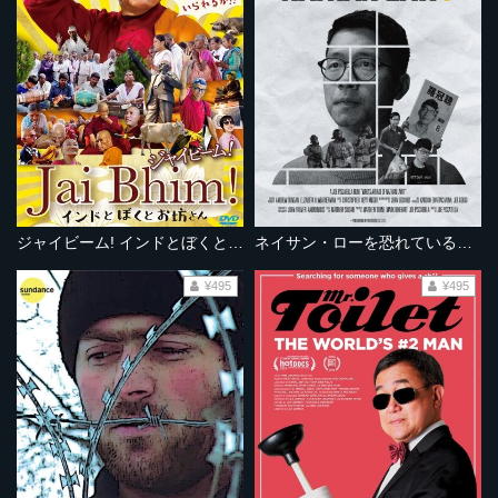
ジャイビーム! インドとぼくとお坊さん
ネイサン・ローを恐れているのは誰だ？
¥495
¥495