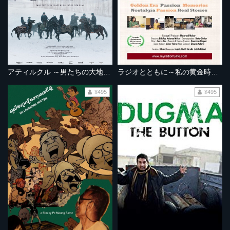
アティルクル ～男たちの大地を駆ける～
ラジオとともに～私の黄金時代～
¥495
¥495