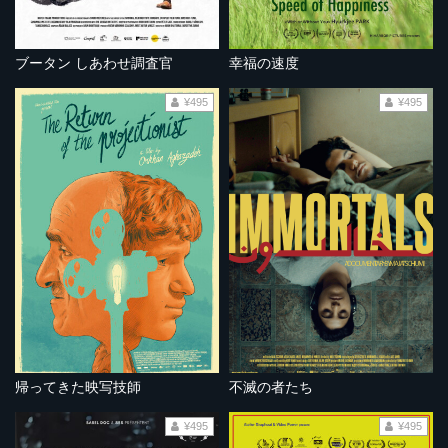
ブータン しあわせ調査官
幸福の速度
¥495
¥495
帰ってきた映写技師
不滅の者たち
¥495
¥495