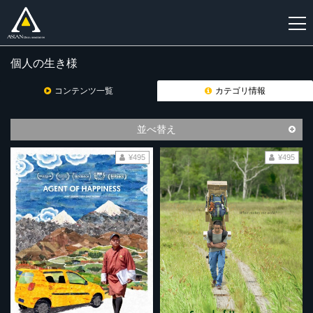
個人の生き様
新
規
コンテンツ一覧
カテゴリ情報
登
録
並べ替え
¥495
¥495