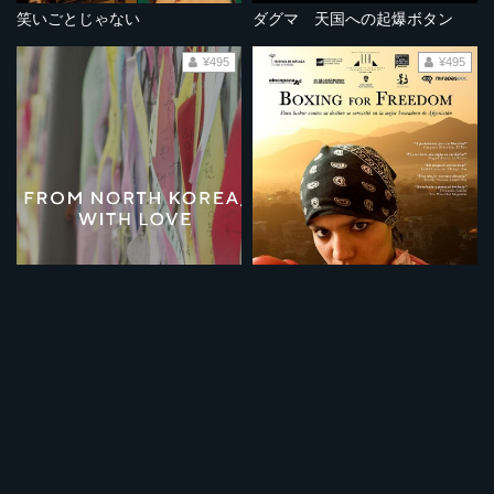
笑いごとじゃない
ダグマ 天国への起爆ボタン
¥495
¥495
北朝鮮より愛をこめて
ボクシング・フォー・フリーダム～差別に立ち向かうアフガニスタンの少女～
¥495
¥495