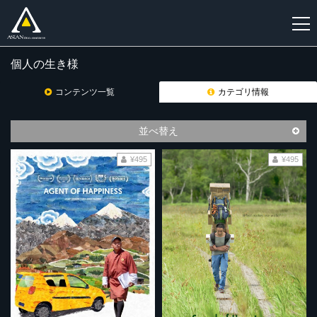
個人の生き様
新
規
コンテンツ一覧
カテゴリ情報
登
録
並べ替え
¥495
¥495