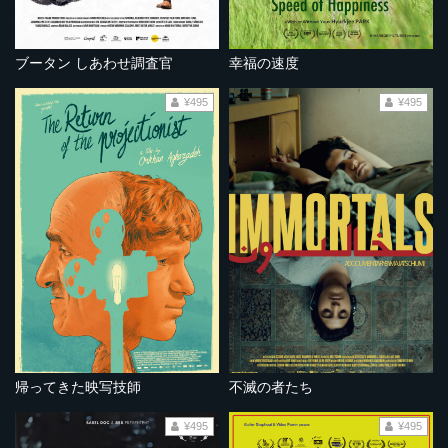
ブータン しあわせ調査官
幸福の速度
¥495
¥495
帰ってきた映写技師
不滅の者たち
¥495
¥495