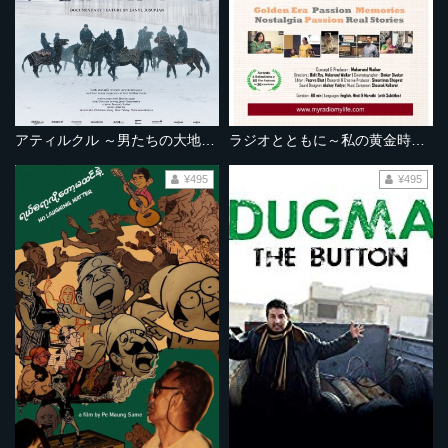
アティルクル ～男たちの大地を駆ける～
ラジオとともに～私の黄金時代～
¥495
¥495