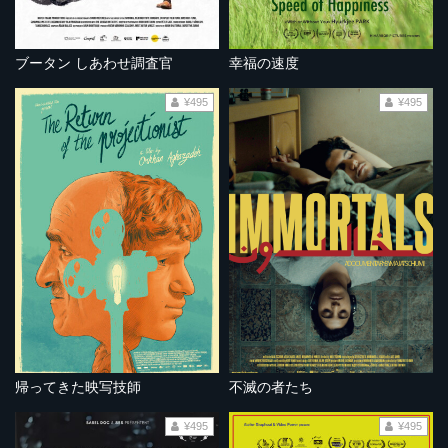
ブータン しあわせ調査官
幸福の速度
¥495
¥495
帰ってきた映写技師
不滅の者たち
¥495
¥495