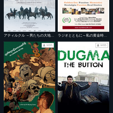
アティルクル ～男たちの大地を駆ける～
ラジオとともに～私の黄金時代～
¥495
¥495