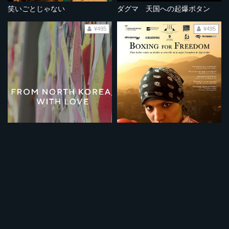
笑いごとじゃない
ダグマ 天国への起爆ボタン
¥495
¥495
北朝鮮より愛をこめて
ボクシング・フォー・フリーダム～差別に立ち向かうアフガニスタンの少女～
¥495
¥495