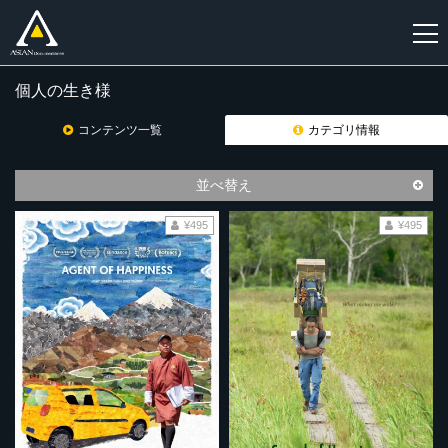
個人の生き様
新
規
コンテンツ一覧
カテゴリ情報
登
録
並べ替え
¥495
¥495