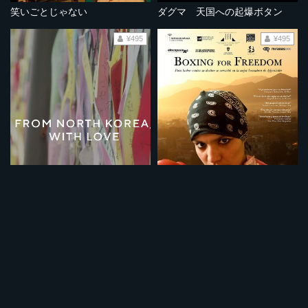
笑いごとじゃない
ダグマ 天国への起爆ボタン
¥495
¥495
北朝鮮より愛をこめて
ボクシング・フォー・フリーダム～差別に立ち向かうアフガニスタンの少女～
¥495
¥495