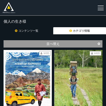
個人の生き様
新
規
コンテンツ一覧
カテゴリ情報
登
録
並べ替え
¥495
¥495