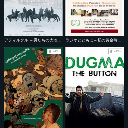
アティルクル ～男たちの大地を駆ける～
ラジオとともに～私の黄金時代～
¥495
¥495