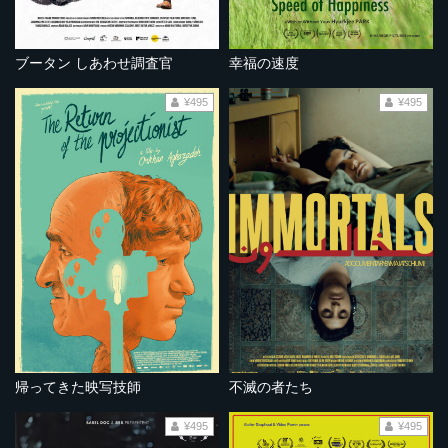
ブータン しあわせ調査官
幸福の速度
¥495
¥495
帰ってきた映写技師
不滅の者たち
¥495
¥495