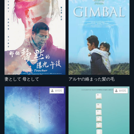
妻として 母として
アルヤの絡まった髪の毛
¥495
¥495