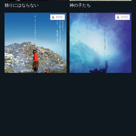
独りにはならない
神の子たち
¥495
¥495
BASURA バスーラ
38度線に潜る男〈ノーカット完全版〉
¥495
¥495