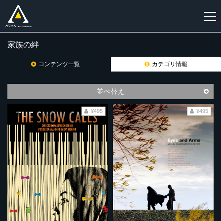
家族の絆
新
規
コンテンツ一覧
カテゴリ情報
登
録
並べ替え
¥495
¥495