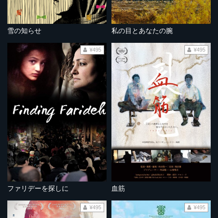
雪の知らせ
私の目とあなたの腕
¥495
¥495
ファリデーを探しに
血筋
¥495
¥495