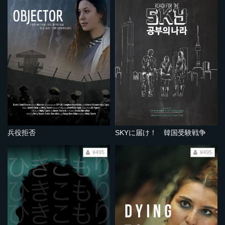
兵役拒否
SKYに届け！ 韓国受験戦争
¥495
¥495