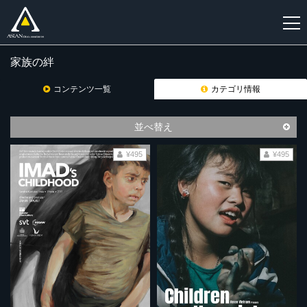
家族の絆
新
規
コンテンツ一覧
カテゴリ情報
登
録
並べ替え
¥495
¥495