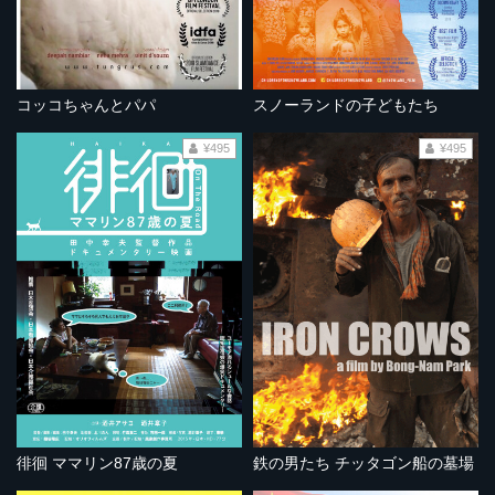
コッコちゃんとパパ
スノーランドの子どもたち
¥495
¥495
徘徊 ママリン87歳の夏
鉄の男たち チッタゴン船の墓場