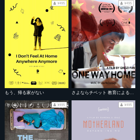
¥495
¥495
もう、帰る家がない
さよならチベット 教育による民族同化
¥495
¥495