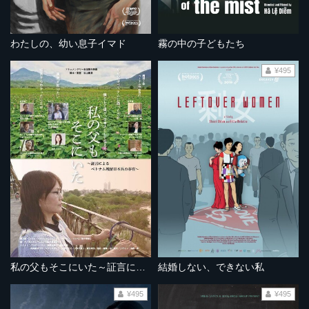
わたしの、幼い息子イマド
霧の中の子どもたち
¥495
私の父もそこにいた～証言によるベトナム残留日本兵の存在～
結婚しない、できない私
¥495
¥495