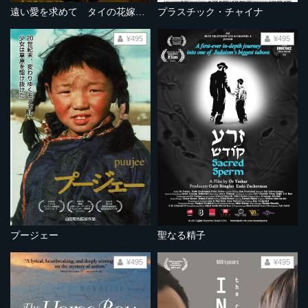
遠い愛を求めて タイの花嫁たち
プラスチック・チャイナ
¥495
¥495
プージェー
聖なる精子
¥495
¥495