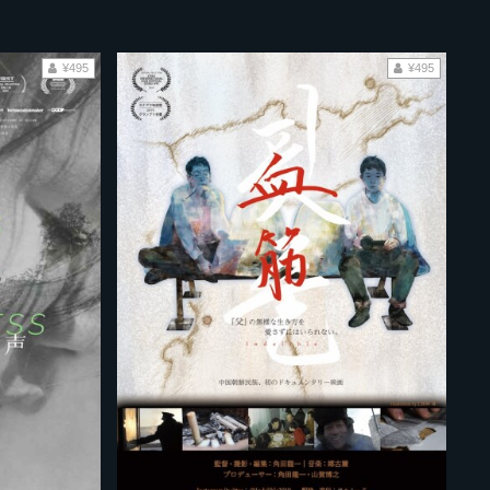
¥495
¥495