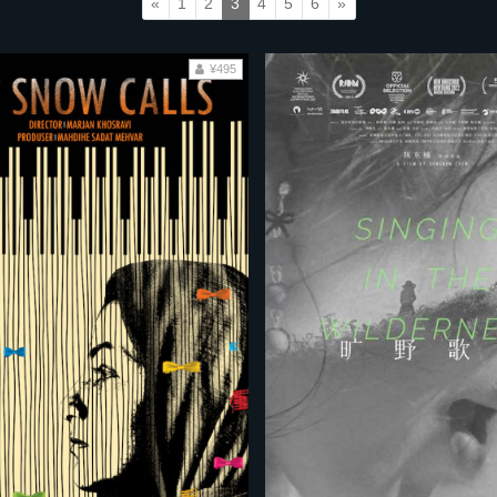
«
1
2
3
4
5
6
»
¥495