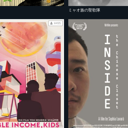
ミャオ族の聖歌隊
¥495