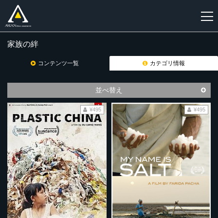
家族の絆
新
規
コンテンツ一覧
カテゴリ情報
登
録
並べ替え
¥495
¥495