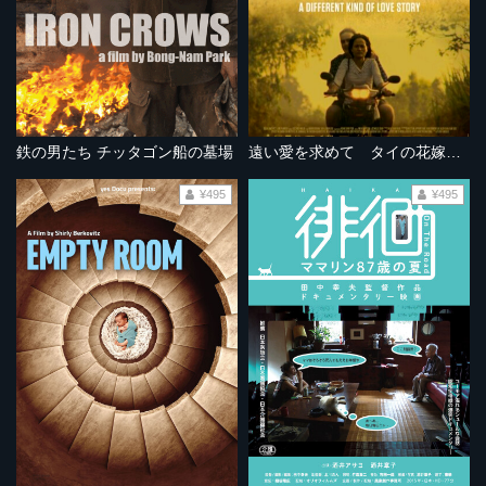
鉄の男たち チッタゴン船の墓場
遠い愛を求めて タイの花嫁たち
¥495
¥495