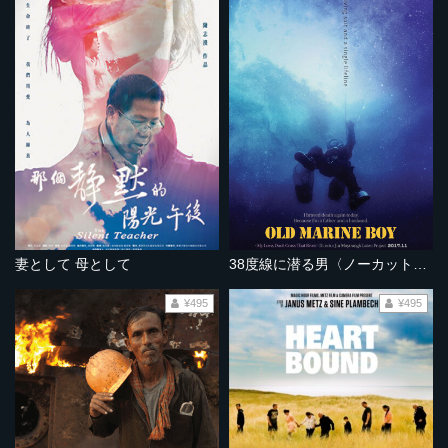
妻として 母として
38度線に潜る男〈ノーカット完全版〉
¥495
¥495