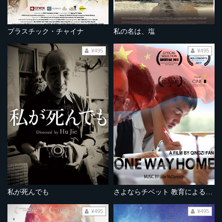
プラスチック・チャイナ
私の名は、塩
¥495
¥495
私が死んでも
さよならチベット 教育による民族同化
¥495
¥495