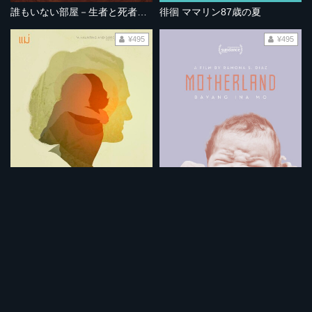
誰もいない部屋－生者と死者のはざまで－
徘徊 ママリン87歳の夏
¥495
¥495
母との別れー残酷で最大の愛ー
マザーランド 世界一いそがしい産科病院
¥495
¥495