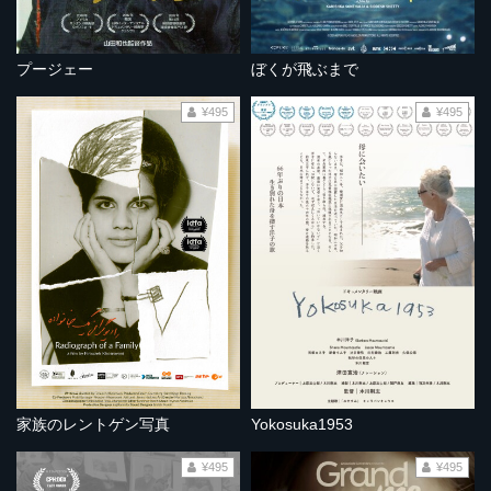
プージェー
ぼくが飛ぶまで
¥495
¥495
家族のレントゲン写真
Yokosuka1953
¥495
¥495