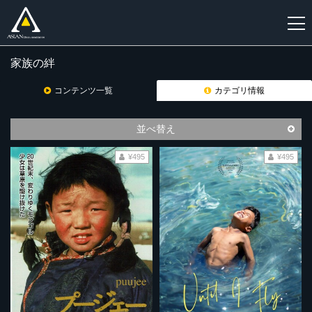
家族の絆
新
規
コンテンツ一覧
カテゴリ情報
登
録
並べ替え
¥495
¥495