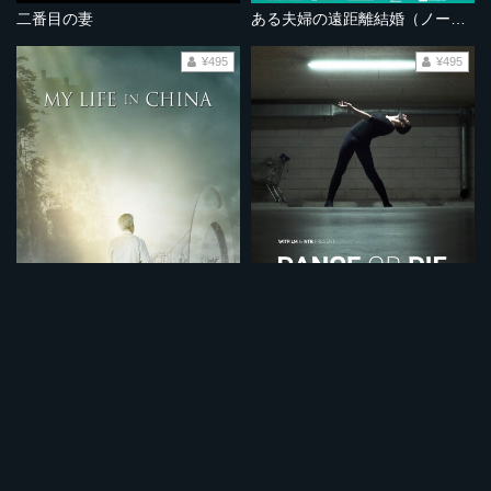
二番目の妻
ある夫婦の遠距離結婚（ノーカット完全版）
¥495
¥495
中国での生活
ダンスか死か
¥495
¥495