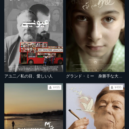
アユ二／私の目、愛しい人
グランド・ミー 身勝手な大人たちの事情
¥495
¥495