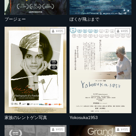
プージェー
ぼくが飛ぶまで
¥495
¥495
家族のレントゲン写真
Yokosuka1953
¥495
¥495