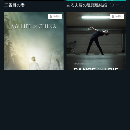
二番目の妻
ある夫婦の遠距離結婚（ノーカット完全版）
¥495
¥495
中国での生活
ダンスか死か
¥495
¥495