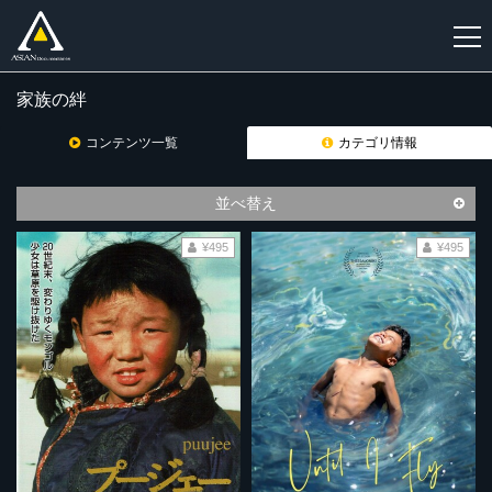
家族の絆
新
規
コンテンツ一覧
カテゴリ情報
登
録
並べ替え
¥495
¥495