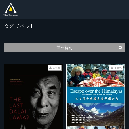
タグ: チベット
新
規
登
並べ替え
録
¥495
¥495