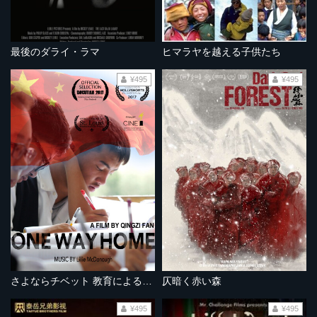
最後のダライ・ラマ
ヒマラヤを越える子供たち
¥495
¥495
さよならチベット 教育による民族同化
仄暗く赤い森
¥495
¥495