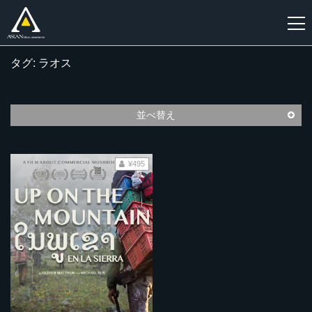
タグ: ラオス
新
規
登
並べ替え
録
¥495