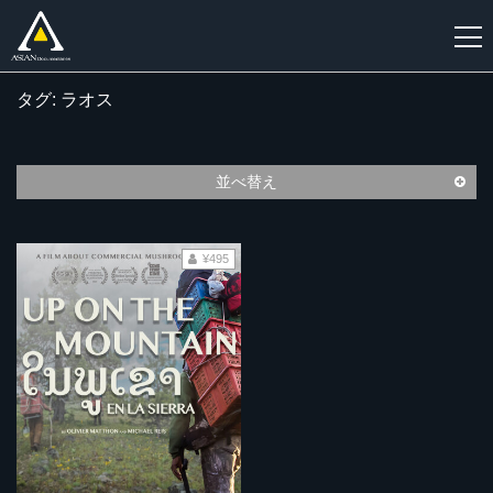
タグ: ラオス
新
規
登
並べ替え
録
¥495