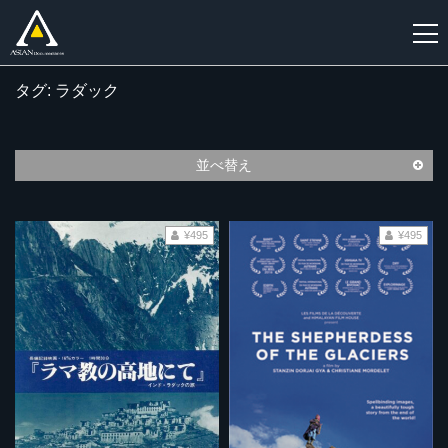
タグ: ラダック
新
規
登
並べ替え
録
¥495
¥495