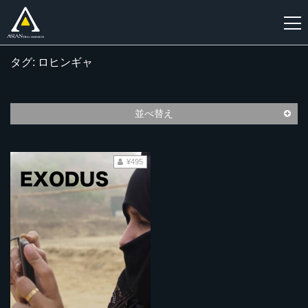
タグ: ロヒンギャ
新
規
登
並べ替え
録
¥495