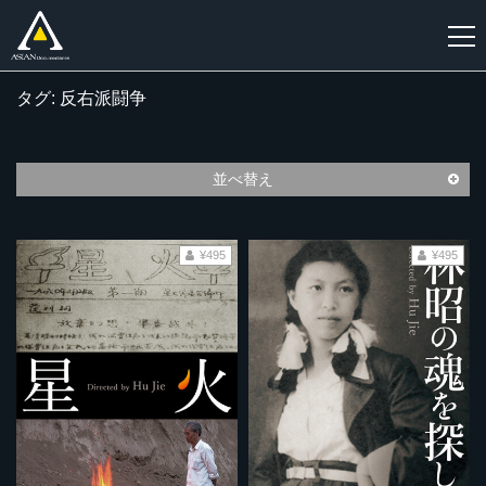
タグ: 反右派闘争
新
規
登
並べ替え
録
¥495
¥495