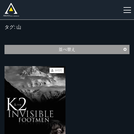
タグ: 山
新
規
登
並べ替え
録
¥495