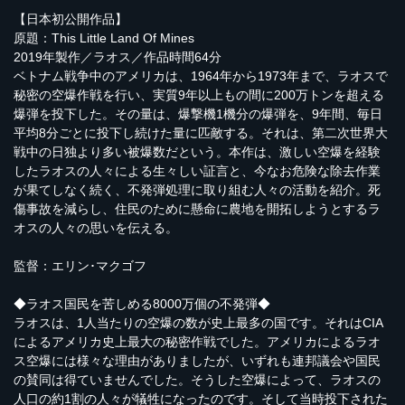
【日本初公開作品】
原題：This Little Land Of Mines
2019年製作／ラオス／作品時間64分
ベトナム戦争中のアメリカは、1964年から1973年まで、ラオスで
秘密の空爆作戦を行い、実質9年以上もの間に200万トンを超える
爆弾を投下した。その量は、爆撃機1機分の爆弾を、9年間、毎日
平均8分ごとに投下し続けた量に匹敵する。それは、第二次世界大
戦中の日独より多い被爆数だという。本作は、激しい空爆を経験
したラオスの人々による生々しい証言と、今なお危険な除去作業
が果てしなく続く、不発弾処理に取り組む人々の活動を紹介。死
傷事故を減らし、住民のために懸命に農地を開拓しようとするラ
オスの人々の思いを伝える。
監督：エリン･マクゴフ
◆ラオス国民を苦しめる8000万個の不発弾◆
ラオスは、1人当たりの空爆の数が史上最多の国です。それはCIA
によるアメリカ史上最大の秘密作戦でした。アメリカによるラオ
ス空爆には様々な理由がありましたが、いずれも連邦議会や国民
の賛同は得ていませんでした。そうした空爆によって、ラオスの
人口の約1割の人々が犠牲になったのです。そして当時投下された