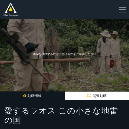
新
規
登
録
本編を視聴するには、視聴条件をご確認ください
動画情報
関連動画
愛するラオス この小さな地雷
の国