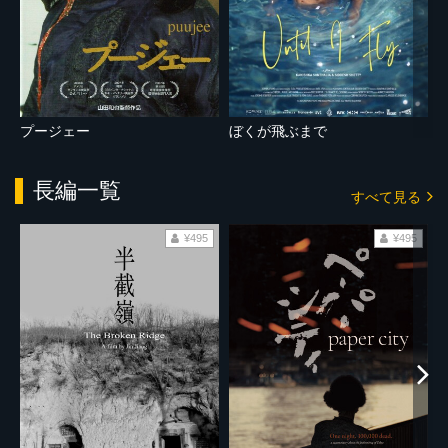
プージェー
ぼくが飛ぶまで
長編一覧
すべて見る
¥495
¥495