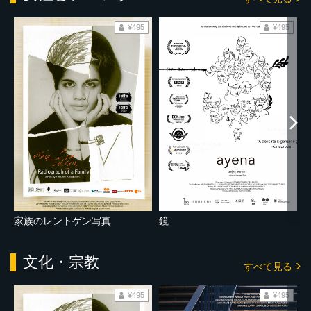
¥495
¥495
家族のレントゲン写真
鏡
文化・宗教
すべて見る
¥495
¥495