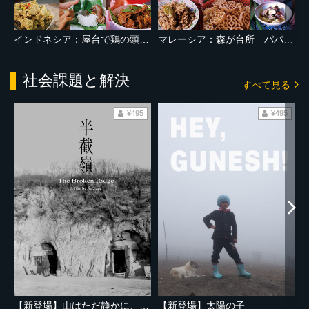
インドネシア：屋台で鶏の頭と足のスパイス料理
マレーシア：森が台所 パパイヤ花炒めと鶏肉の竹筒蒸し
社会課題と解決
すべて見る
¥495
¥495
【新登場】山はただ静かに、ふたりを隔てて
【新登場】太陽の子