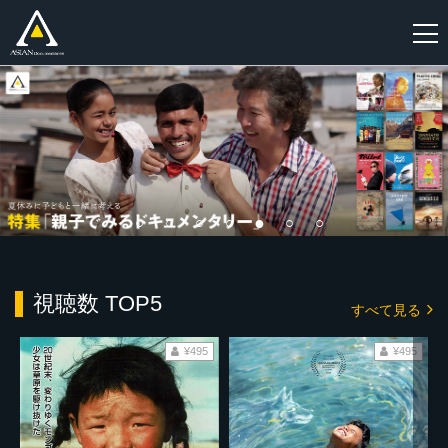
新
規
登
録
視聴数 TOP5
すべて見る
¥495
¥495