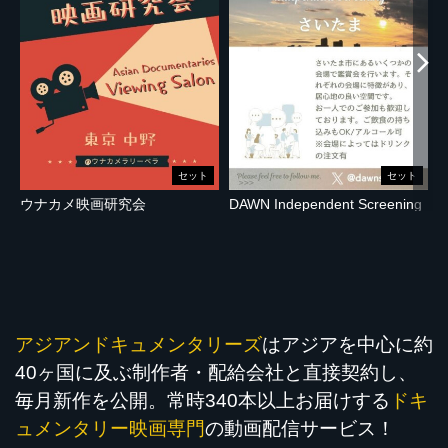
セット
セット
ウナカメ映画研究会
DAWN Independent Screening
R
アジアンドキュメンタリーズ
はアジアを中心に約
40ヶ国に及ぶ制作者・配給会社と直接契約し、
毎月新作を公開。常時340本以上お届けする
ドキ
ュメンタリー映画専門
の動画配信サービス！