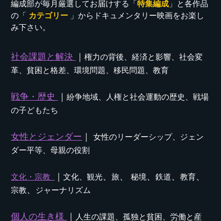
編成部が毎月厳選してお届けする「
特集編成
」と各作品
の「
カテゴリー
」からドキュメンタリー映画をお楽し
み下さい。
社会課題と解決
｜
権力の背後、経済と影響、社会変
革、貧困と格差、環境問題、移民問題、教育
戦争・歴史
｜
紛争地域、人権と社会運動の歴史、戦場
の子どもたち
女性とジェンダー
｜
女性のリーダーシップ、ジェン
ダー平等、母親の役割
｜
、
、
、
、
、
文化・宗教
文化、観光
旅
秘境
鉄道
教育
、
宗教
ジャーナリズム
個人の生き様
｜
人生の課題、孤独と貧困、労働と産