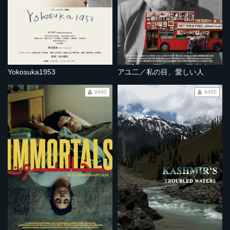
Yokosuka1953
アユ二／私の目、愛しい人
¥495
¥495