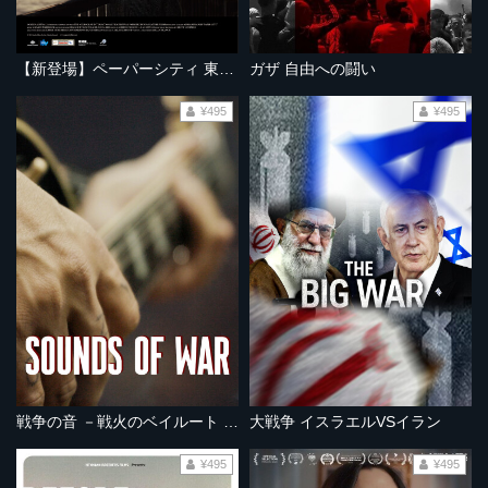
【新登場】ペーパーシティ 東京大空襲の記憶
ガザ 自由への闘い
¥495
¥495
戦争の音 －戦火のベイルート オルタナ音楽 －
大戦争 イスラエルVSイラン
¥495
¥495