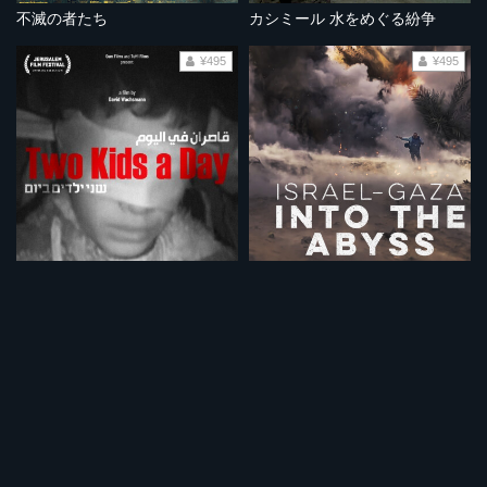
不滅の者たち
カシミール 水をめぐる紛争
¥495
¥495
毎晩二人の子が捕まる
底のない暗闇へ
¥495
¥495