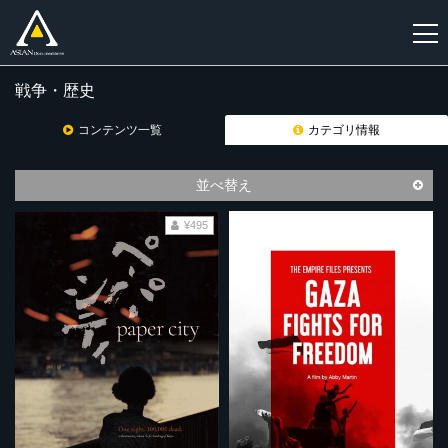
戦争・歴史
新
規
コンテンツ一覧
カテゴリ情報
登
録
並べ替え
¥495