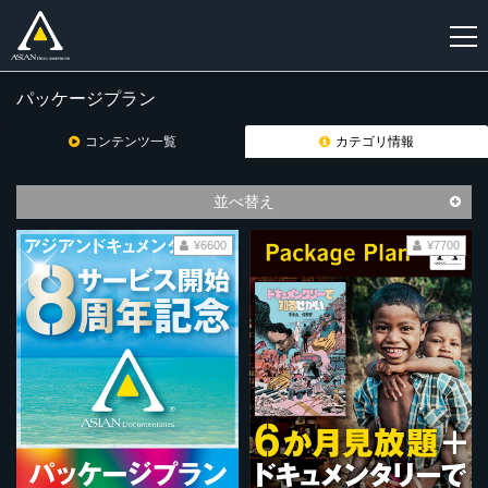
パッケージプラン
新
規
コンテンツ一覧
カテゴリ情報
登
録
並べ替え
¥6600
¥7700