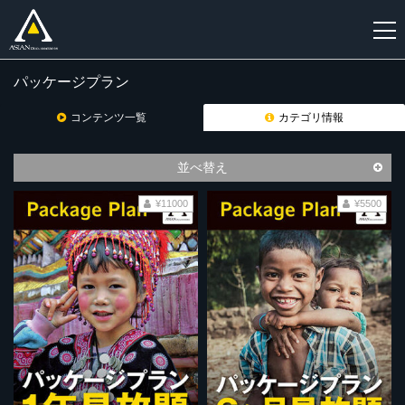
パッケージプラン
新
規
コンテンツ一覧
カテゴリ情報
登
録
並べ替え
¥11000
¥5500