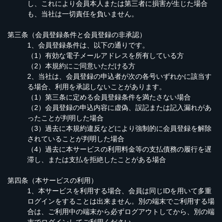
し、これにより会員本人または第三者に損害が生じた場合
も、当社は一切責任を負いません。
第三条（会員登録条件と会員登録の非承認）
1、会員登録条件は、以下の通りです。
（1）有効な電子メールアドレスを所有している方
（2）本規約にご同意いただける方
2、当社は、会員登録の申込者が次の各号いずれかに該当す
る場合、利用を承認しないことがあります。
（1）第三条に定める会員登録条件を満たさない場合
（2）会員登録の申込内容に虚偽、誤記または記入漏れがあ
ったことが判明した場合
（3）過去に本規約違反などにより強制的に会員登録を解除
されていることが判明した場合
（4）過去に本サービスの利用料金等の支払債務の履行を遅
滞し、または支払を拒絶したことがある場合
第四条（本サービスの利用）
1、本サービスを利用する場合、会員は同じIDを用いて多重
ログインをすることは出来ません。別の端末でご利用する場
合は、ご利用中の端末から必ずログアウトしてから、別の端