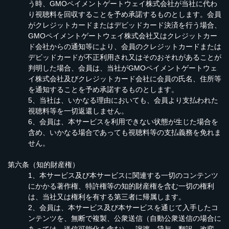
う時、GMOペイメントゲートウェイ株式会社が当社に代わ
り視聴料を回収することを予め承諾するものとします。会員
がクレジットカードまたはデビッドカード決済を行う場合、
GMOペイメントゲートウェイ株式会社又はクレジットカー
ド会社からの通知等により、会員のクレジットカードまたは
デビッドカードが不正利用され又はそのおそれがあることが
判明した場合、会員は、当社がGMOペイメントゲートウェ
イ株式会社及びクレジットカード会社に会員の氏名、住所等
を通知することを予め承諾するものとします。
5、当社は、いかなる理由においても、会員より支払われた
視聴料等を一切返還しません。
6、会員は、本サービスを利用できない状態が生じた場合を
含め、いかなる場合であっても視聴料等の支払義務を免れま
せん。
第六条（知的財産権）
1、本サービス及び本サービスに関連する一切のコンテンツ
にかかる著作権、特許権等の知的財産権を含む一切の権利
は、当社又は権利を有する第三者に帰属します。
2、会員は、本サービス及び本サービスを通じて入手したコ
ンテンツを、無断で複製、公衆送信（自動公衆送信の場合に