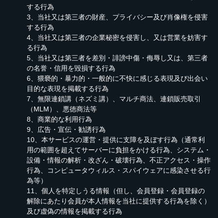
する行為
3、当社又は第三者の財産、プライバシー及び肖像権を侵害
する行為
4、当社又は第三者の企業秘密を侵害し、又は営業を妨害す
る行為
5、当社又は第三者を差別・誹謗中傷・侮辱し又は、第三者
の名誉・信用を毀損する行為
6、猥褻的・暴力的・一般的に不快に感じる表現及び出会い
目的な表現を掲載する行為
7、無限連鎖講（ネズミ講）、マルチ商法、連鎖販売取引
（MLM）、悪徳商法等
8、商業的な利用行為
9、広告・宣伝・勧誘行為
10、本サービスの運営・提供に支障を及ぼす行為（通常利
用の範囲を超えてサーバーに負担をかける行為、システム・
設備・情報の解析・改ざん・破壊行為、不正アクセス・操作
行為、コンピュータウィルス・スパイウェアに感染させる行
為等）
11、個人を特定しうる情報（但し、会員登録・会員登録の
解除にあたり会員が本人情報を当社に提供する行為を除く）
及び虚偽の情報を掲載する行為