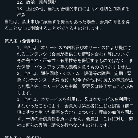
12、政治・宗教活動
13、上記の他、当社が合理的事由により不適切と判断する
行為
当社は、禁止事項に該当する発言があった場合、会員の同意を得
ることなしに削除することができるものとします。
第八条（免責事項）
1、当社は、本サービスの内容及び本サービスにより提供さ
れるコンテンツ（会員が提供した情報を含む）等について、
その完全性・正確性・有用性等を保証するものではなく、ま
た保管・バックアップ等の義務を負うものではありません。
2、当社は、通信回線・システム・設備等の障害、定期・緊
急メンテナンス、天災地変・戦争その他不可抗力の事態が生
じた場合等、本サービスを中断、変更又は終了することがあ
ります。
3、当社は、本サービスを利用し、又は本サービスを利用で
きなかったことにより、会員又は第三者に生じた損害（前二
項に基づき生じた損害を含む）について、理由の如何を問わ
ず、一切の賠償責任を負いません。会員は、これに対し、弊
社に何らの異議・請求を行わないものとします。