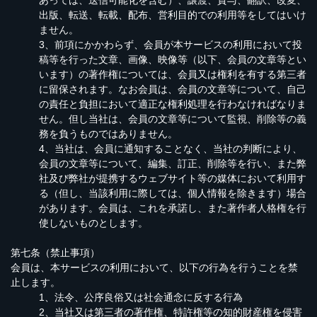
あっては、送信可能化を含む）、譲渡、貸与、翻訳、改変、
出版、転送、転載、配布、営利目的での利用等をしてはいけ
ません。
3、前項にかかわらず、会員が本サービスの利用において投
稿等を行った文章、画像、映像等（以下、会員の文章等とい
います）の著作権については、会員又は権利を有する第三者
に留保されます。なお会員は、会員の文章等について、自己
の責任と負担において適正な権利処理を行わなければなりま
せん。但し当社は、会員の文章等について監視、削除等の義
務を負うものではありません。
4、当社は、会員に通知することなく、当社の判断により、
会員の文章等について、編集、訂正、削除等を行い、また弊
社及び弊社が提携するウェブサイト等の媒体において利用す
る（但し、当該利用に際しては、個人情報を除きます）場合
があります。会員は、これを承諾し、また著作者人格権を行
使しないものとします。
第七条（禁止事項）
会員は、本サービスの利用において、以下の行為を行うことを禁
止します。
1、法令、公序良俗又は社会通念に反する行為
2、当社又は第三者の著作権、特許権等の知的財産権を侵害