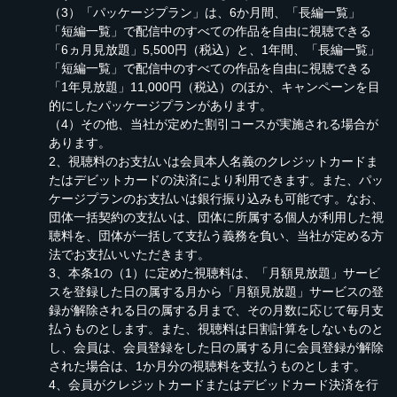
（3）「パッケージプラン」は、6か月間、「長編一覧」
「短編一覧」で配信中のすべての作品を自由に視聴できる
「6ヵ月見放題」5,500円（税込）と、1年間、「長編一覧」
「短編一覧」で配信中のすべての作品を自由に視聴できる
「1年見放題」11,000円（税込）のほか、キャンペーンを目
的にしたパッケージプランがあります。
（4）その他、当社が定めた割引コースが実施される場合が
あります。
2、視聴料のお支払いは会員本人名義のクレジットカードま
たはデビットカードの決済により利用できます。また、パッ
ケージプランのお支払いは銀行振り込みも可能です。なお、
団体一括契約の支払いは、団体に所属する個人が利用した視
聴料を、団体が一括して支払う義務を負い、当社が定める方
法でお支払いいただきます。
3、本条1の（1）に定めた視聴料は、「月額見放題」サービ
スを登録した日の属する月から「月額見放題」サービスの登
録が解除される日の属する月まで、その月数に応じて毎月支
払うものとします。また、視聴料は日割計算をしないものと
し、会員は、会員登録をした日の属する月に会員登録が解除
された場合は、1か月分の視聴料を支払うものとします。
4、会員がクレジットカードまたはデビッドカード決済を行