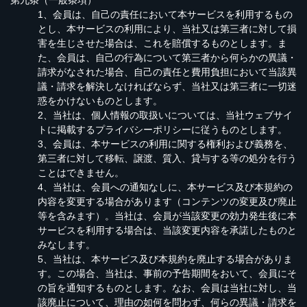
第九条（一般条項）
1、会員は、自己の責任において本サービスを利用するもの
とし、本サービスの利用により、当社又は第三者に対して損
害を生じさせた場合は、これを賠償するものとします。ま
た、会員は、自己の行為について第三者から何らかの異議・
請求がなされた場合、自己の責任と費用負担において当該異
議・請求を解決しなければならず、当社又は第三者に一切迷
惑をかけないものとします。
2、当社は、個人情報の取扱いについては、当社ウェブサイ
トに掲載するプライバシーポリシーに従うものとします。
3、会員は、本サービスの利用に関する権利および義務を、
第三者に対して移転、譲渡、質入、貸与する等の処分を行う
ことはできません。
4、当社は、会員への通知なしに、本サービス及び本規約の
内容を変更する場合があります（コンテンツの変更及び廃止
等を含みます）。当社は、会員が当該変更の効力発生後に本
サービスを利用する場合は、当該変更内容を承諾したものと
みなします。
5、当社は、本サービス及び本規約を廃止する場合がありま
す。この場合、当社は、事前の予告期間をおいて、会員にそ
の旨を通知するものとします。なお、会員は当社に対し、当
該廃止について、理由の如何を問わず、何らの異議・請求を