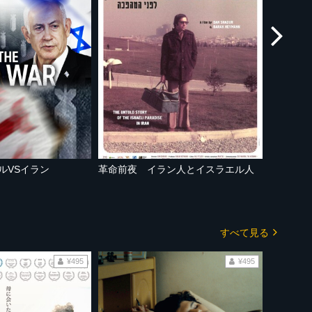
ルVSイラン
革命前夜 イラン人とイスラエル人
見えない
すべて見る
¥495
¥495