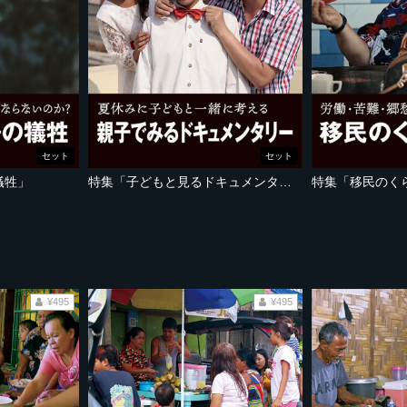
セット
セット
犠牲」
特集「子どもと見るドキュメンタリー」
特集「移民のく
¥495
¥495