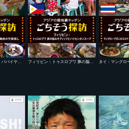
マレーシア：森が台所 パパイヤ花炒めと鶏肉の竹筒蒸し
フィリピン：トゥスロブワ 豚の脳みそディップとハリセンボンスープ
¥495
¥495