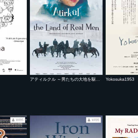
アティルクル ～男たちの大地を駆ける～
Yokosuka1953
¥495
¥495