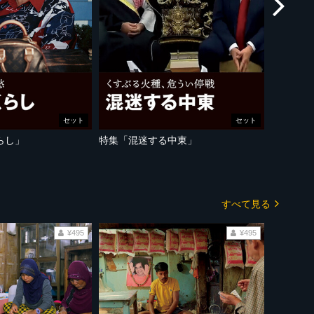
セット
セット
らし」
特集「混迷する中東」
すべて見る
¥495
¥495