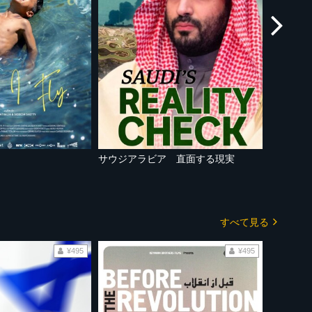
サウジアラビア 直面する現実
秘境をぶ
すべて見る
¥495
¥495