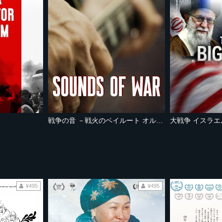
戦争の音 －戦火のベイルート オルタナ音楽 －
大戦争 イスラエ
¥495
¥495