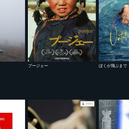
プージェー
ぼくが飛ぶまで
¥495