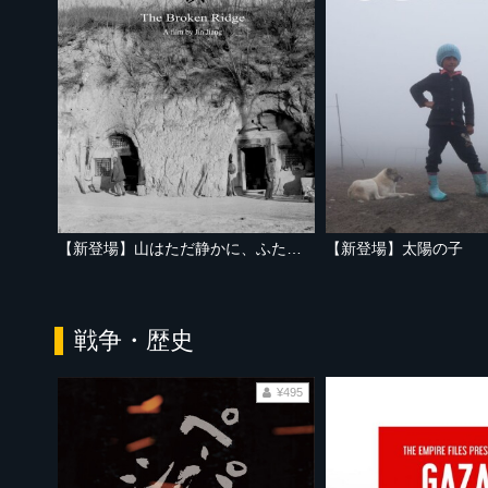
【新登場】山はただ静かに、ふたりを隔てて
【新登場】太陽の子
戦争・歴史
¥495