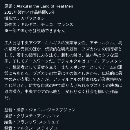
原題：Atirkul in the Land of Real Men
2023年製作／作品時間65分
撮影地：カザフスタン
製作国：キルギス、チェコ、フランス
※一部の国からは視聴できません
主人公は中央アジア・キルギスの実業家女性、アティルクル。馬
の繁殖や売買のほか、伝統的な騎馬競技「ブズカシ」の指導者と
して、若手の指導に力を注ぐ。勝利の鍵は、強い馬とタフな選
手、そしてチームワークだ。アティルクルはコーチ、アシスタン
ト、相談者として若者を支え、またスポンサーとしてチームの運
営にもあたる。ブズカシの世界はその荒々しさから、伝統的に男
性のみが支配してきたが、アティルクルの類まれな起業家精神が
こじ開けた。雄大な自然の中で繰り広げられるブズカシの映像は
迫力満点。中央アジアの伝統と、変わりゆく社会を描いた作品
だ。
監督・撮影：ジャニル･ジャスプジャン
撮影：クリスティアン･ルロン
編集：フランソワ･スクリュイ
録音：マルタン・スティブロ