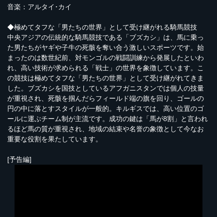
音楽：アルタイ･カイ
◆極めてタフな「男たちの世界」として受け継がれる騎馬競技
中央アジアの伝統的な騎馬競技である「ブズカシ」は、馬に乗っ
た男たちがヤギや子牛の死骸を奪い合う激しいスポーツです。始
まったのは数世紀前、対モンゴルの戦闘訓練から発展したといわ
れ、高い技術が求められる「戦士」の世界を象徴しています。こ
の競技は極めてタフな「男たちの世界」として受け継がれてきま
した。ブズカシを国技としているアフガニスタンでは個人の技量
が重視され、死骸を掴んだらフィールド端の旗を回り、ゴールの
円の中に落とすスタイルが一般的。キルギスでは、高い位置のゴ
ールに運ぶチーム制が主流です。成功の鍵は「馬が8割」と言われ
るほど馬の質が重視され、地域の結束や名誉の象徴として今なお
重要な役割を果たしています。
[予告編]