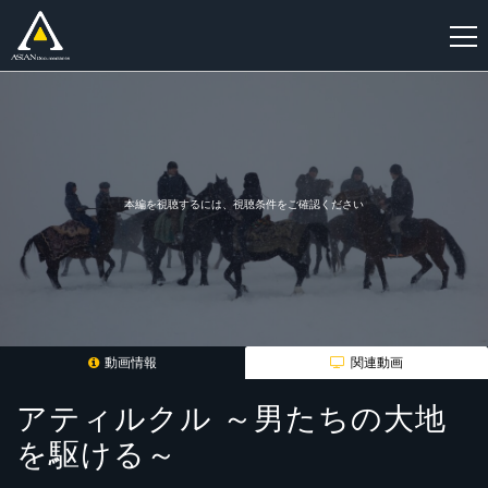
新
規
登
録
本編を視聴するには、視聴条件をご確認ください
動画情報
関連動画
アティルクル ～男たちの大地
を駆ける～