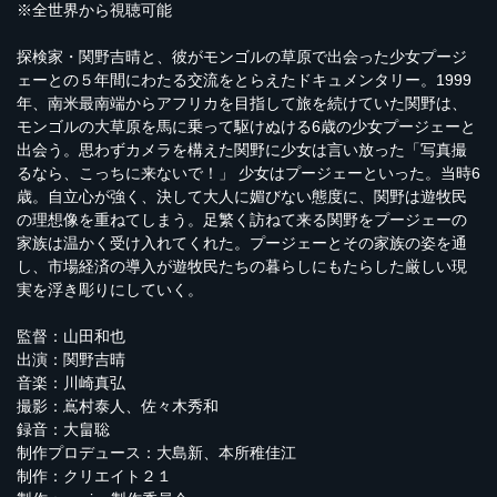
※全世界から視聴可能
探検家・関野吉晴と、彼がモンゴルの草原で出会った少女プージ
ェーとの５年間にわたる交流をとらえたドキュメンタリー。1999
年、南米最南端からアフリカを目指して旅を続けていた関野は、
モンゴルの大草原を馬に乗って駆けぬける6歳の少女プージェーと
出会う。思わずカメラを構えた関野に少女は言い放った「写真撮
るなら、こっちに来ないで！」 少女はプージェーといった。当時6
歳。自立心が強く、決して大人に媚びない態度に、関野は遊牧民
の理想像を重ねてしまう。足繁く訪ねて来る関野をプージェーの
家族は温かく受け入れてくれた。プージェーとその家族の姿を通
し、市場経済の導入が遊牧民たちの暮らしにもたらした厳しい現
実を浮き彫りにしていく。
監督：山田和也
出演：関野吉晴
音楽：川崎真弘
撮影：嶌村泰人、佐々木秀和
録音：大畠聡
制作プロデュース：大島新、本所稚佳江
制作：クリエイト２１