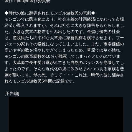
製作：puujee製作委員会
◆時代の波に翻弄されたモンゴル遊牧民の悲劇◆
モンゴルでは民主化により、社会主義の計画経済にかわって市場
経済が導入されますが、それは社会に大きな弊害をもたらしまし
た。大きな貧富の格差を生み出したのです。金儲け優先の社会
は、遊牧民たちの平和な大草原に家畜泥棒を横行させます。プー
ジェーの家もその犠牲になってしまいました。また、市場価値の
高いヤギの数を増やしすぎてしまったため、草原では草が枯れ、
モンゴルの家畜総数の10％が餓死してしまったといわれていま
す。大草原で長年受け継がれてきた自然のバランスが崩壊してし
まったのです。そんな近代化の波に飲み込まれつつある家族を悲
劇が襲います。母の死、そして・・・これは、時代の波に翻弄さ
れるモンゴル遊牧民5年間の記録です。
[予告編]