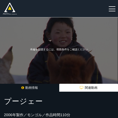
新
規
登
録
本編を視聴するには、視聴条件をご確認ください
動画情報
関連動画
プージェー
2006年製作／モンゴル／作品時間110分