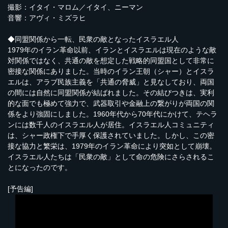
撮影：イタイ・マロム／イタイ、ニーマン
音響：アヴィ・ミズラヒ
◆同盟関係から一転、民衆の敵となったイスラエル人
1979年のイラン革命以前、イランとイスラエルは現在のような敵
対関係ではなく、共通の敵を想定した戦略的同盟国として非常に
密接な関係にありました。当時のイラン王朝（シャー）とイスラ
エルは、アラブ民族主義を「共通の脅威」と見なしており、両国
の間には自然に同盟関係が結ばれました。その結びつきは、実利
的な面でも極めて強力で、武器取引や金融上の繋がりが両国の関
係をより強固にしました。1960年代から70年代にかけて、テヘラ
ンには数千人のイスラエル人が居住。イスラエル人コミュニティ
は、シャー政権下で手厚く保護されていました。しかし、この密
接な協力と繁栄は、1979年のイラン革命により突如として崩壊。
イスラエル人たちは「民衆の敵」として命の危険にさらされるこ
とになったのです。
[予告編]