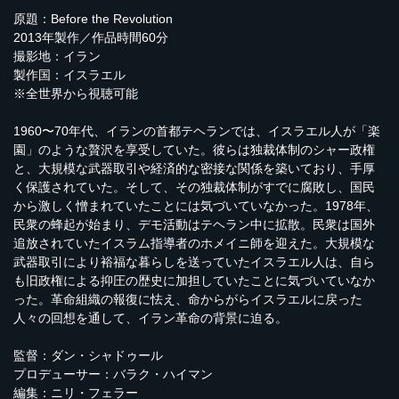
原題：Before the Revolution
2013年製作／作品時間60分
撮影地：イラン
製作国：イスラエル
※全世界から視聴可能
1960〜70年代、イランの首都テヘランでは、イスラエル人が「楽
園」のような贅沢を享受していた。彼らは独裁体制のシャー政権
と、大規模な武器取引や経済的な密接な関係を築いており、手厚
く保護されていた。そして、その独裁体制がすでに腐敗し、国民
から激しく憎まれていたことには気づいていなかった。1978年、
民衆の蜂起が始まり、デモ活動はテヘラン中に拡散。民衆は国外
追放されていたイスラム指導者のホメイニ師を迎えた。大規模な
武器取引により裕福な暮らしを送っていたイスラエル人は、自ら
も旧政権による抑圧の歴史に加担していたことに気づいていなか
った。革命組織の報復に怯え、命からがらイスラエルに戻った
人々の回想を通して、イラン革命の背景に迫る。
監督：ダン・シャドゥール
プロデューサー：バラク・ハイマン
編集：ニリ・フェラー