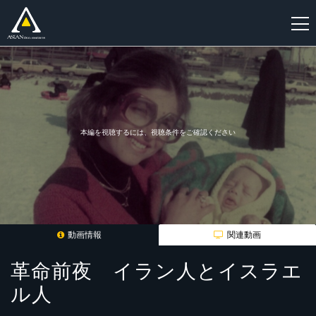
新
規
登
録
本編を視聴するには、視聴条件をご確認ください
動画情報
関連動画
革命前夜 イラン人とイスラエ
ル人